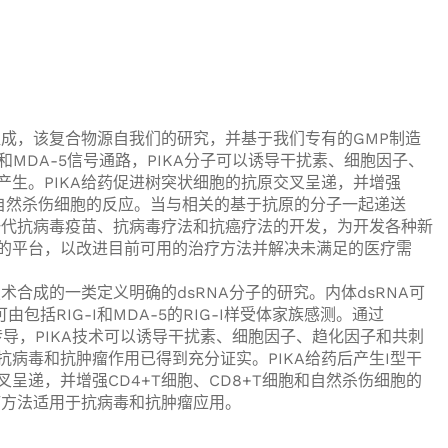
组成，该复合物源自我们的研究，并基于我们专有的GMP制造
-I和MDA-5信号通路，PIKA分子可以诱导干扰素、细胞因子、
产生。PIKA给药促进树突状细胞的抗原交叉呈递，并增强
胞和自然杀伤细胞的反应。当与相关的基于抗原的分子一起递送
新一代抗病毒疫苗、抗病毒疗法和抗癌疗法的开发，为开发各种新
的平台，以改进目前可用的治疗方法并解决未满足的医疗需
技术合成的一类定义明确的dsRNA分子的研究。内体dsRNA可
可由包括RIG-I和MDA-5的RIG-I样受体家族感测。通过
5信号传导，PIKA技术可以诱导干扰素、细胞因子、趋化因子和共刺
病毒和抗肿瘤作用已得到充分证实。PIKA给药后产生I型干
呈递，并增强CD4+T细胞、CD8+T细胞和自然杀伤细胞的
疗方法适用于抗病毒和抗肿瘤应用。